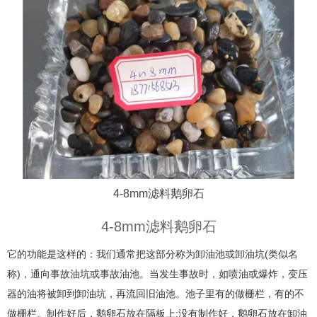
4-8mm滤料鹅卵石
4-8mm滤料鹅卵石
它的功能是这样的：我们通常把这部分称为卸油池或卸油坑(类似名
称)，通向事故油坑或事故油池。当发生事故时，如喷油或爆炸，变压
器的油将被卸到卸油坑，再流回旧油池。池子里有的做栅栏，有的不
做栅栏。制作好后，鹅卵石放在隔板上;没有制作好，鹅卵石放在卸油